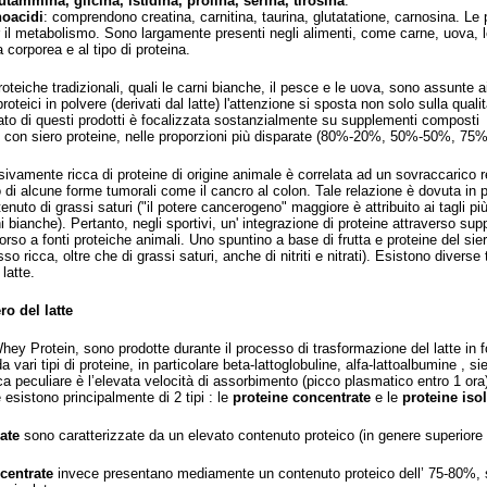
tammina, glicina, istidina, prolina, serina, tirosina
.
noacidi
: comprendono creatina, carnitina, taurina, glutatatione, carnosina. Le p
 il metabolismo. Sono largamente presenti negli alimenti, come carne, uova, leg
 corporea e al tipo di proteina.
roteiche tradizionali, quali le carni bianche, il pesce e le uova, sono assunte a
 proteici in polvere (derivati dal latte) l'attenzione si sposta non solo sulla qu
cato di questi prodotti è focalizzata sostanzialmente su supplementi composti
i con siero proteine, nelle proporzioni più disparate (80%-20%, 50%-50%, 75
ivamente ricca di proteine di origine animale è correlata ad un sovraccarico re
di alcune forme tumorali come il cancro al colon. Tale relazione è dovuta in pa
enuto di grassi saturi ("il potere cancerogeno" maggiore è attribuito ai tagli p
 bianche). Pertanto, negli sportivi, un' integrazione di proteine attraverso sup
rso a fonti proteiche animali. Uno spuntino a base di frutta e proteine del sie
o ricca, oltre che di grassi saturi, anche di nitriti e nitrati). Esistono diverse 
latte.
ro del latte
hey Protein, sono prodotte durante il processo di trasformazione del latte in 
a vari tipi di proteine, in particolare beta-lattoglobuline, alfa-lattoalbumine ,
ca peculiare è l’elevata velocità di assorbimento (picco plasmatico entro 1 ora
esistono principalmente di 2 tipi : le
proteine concentrate
e le
proteine isol
late
sono caratterizzate da un elevato contenuto proteico (in genere superiore
centrate
invece presentano mediamente un contenuto proteico dell’ 75-80%, s