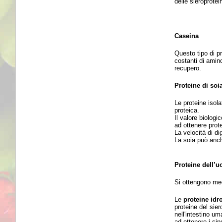
delle sieroprotei
Caseina
Questo tipo di pr
costanti di amin
recupero.
Proteine di soi
Le proteine isola
proteica.
Il valore biologi
ad ottenere prote
La velocità di di
La soia può anche
Proteine dell’u
Si ottengono med
Le
proteine idro
proteine del sier
nell'intestino um
ad ottenere i si