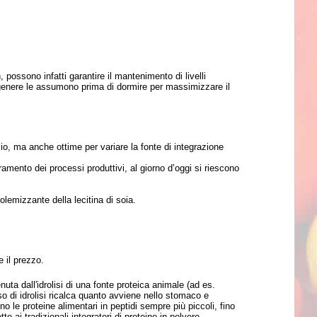
possono infatti garantire il mantenimento di livelli
n genere le assumono prima di dormire per massimizzare il
osio, ma anche ottime per variare la fonte di integrazione
ramento dei processi produttivi, al giorno d’oggi si riescono
olemizzante della lecitina di soia.
 il prezzo.
a dall'idrolisi di una fonte proteica animale (ad es.
sso di idrolisi ricalca quanto avviene nello stomaco e
o le proteine alimentari in peptidi sempre più piccoli, fino
etto ai tradizionali integratori di proteine in polvere,