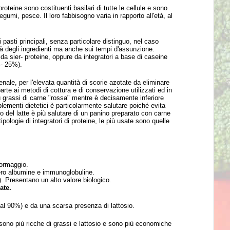
roteine sono costituenti basilari di tutte le cellule e sono
umi, pesce. Il loro fabbisogno varia in rapporto all'età, al
i pasti principali, senza particolare distinguo, nel caso
alità degli ingredienti ma anche sui tempi d'assunzione.
da sier- proteine, oppure da integratori a base di caseine
%- 25%).
nale, per l'elevata quantità di scorie azotate da eliminare
rte ai metodi di cottura e di conservazione utilizzati ed in
iù grassi di carne "rossa" mentre è decisamente inferiore
plementi dietetici è particolarmente salutare poiché evita
ro del latte è più salutare di un panino preparato con carne
tipologie di integratori di proteine, le più usate sono quelle
formaggio.
 siero albumine e immunoglobuline.
). Presentano un alto valore biologico.
ate.
 al 90%) e da una scarsa presenza di lattosio.
ono più ricche di grassi e lattosio e sono più economiche