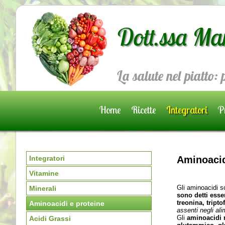
Dott.ssa Ma
La salute nel piatto:
Home
Ricette
Integratori
Pr
Prenota una visita
Integratori
Aminoacid
Vitamine
Gli aminoacidi s
Minerali
sono detti esse
treonina, tripto
Aminoacidi e proteine
assenti negli ali
Gli
aminoacidi 
Acidi Grassi