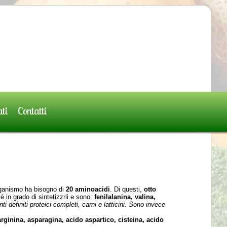
ati
Contatti
organismo ha bisogno di
20 aminoacidi
. Di questi,
otto
è in grado di sintetizzrli e sono:
fenilalanina, valina,
ti definiti proteici completi, carni e latticini. Sono invece
arginina, asparagina, acido aspartico, cisteina, acido