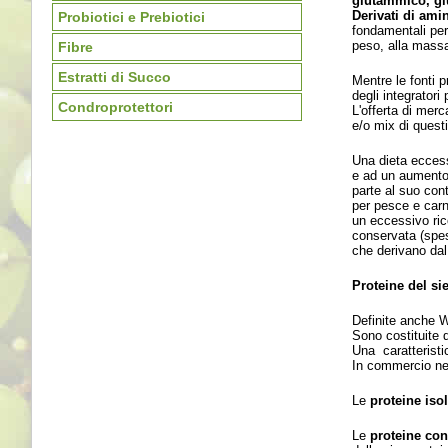
glutammico, glu
Derivati di ami
Probiotici e Prebiotici
fondamentali per
peso, alla massa
Fibre
Estratti di Succo
Mentre le fonti p
degli integratori
Condroprotettori
L'offerta di mer
e/o mix di quest
Una dieta eccess
e ad un aumento 
parte al suo cont
per pesce e carni
un eccessivo rico
conservata (spess
che derivano dal 
Proteine del sie
Definite anche W
Sono costituite d
Una caratteristi
In commercio ne 
Le
proteine iso
Le
proteine con