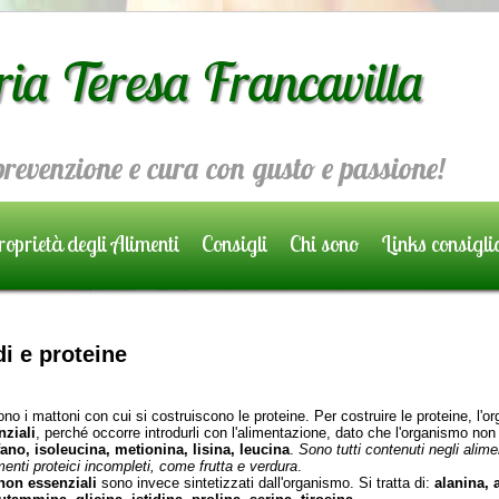
ria Teresa Francavilla
 prevenzione e cura con gusto e passione!
oprietà degli Alimenti
Consigli
Chi sono
Links consigli
i e proteine
ono i mattoni con cui si costruiscono le proteine. Per costruire le proteine, l'
nziali
, perché occorre introdurli con l'alimentazione, dato che l'organismo non 
fano, isoleucina, metionina, lisina, leucina
.
Sono tutti contenuti negli alimen
menti proteici incompleti, come frutta e verdura
.
non essenziali
sono invece sintetizzati dall'organismo. Si tratta di:
alanina, 