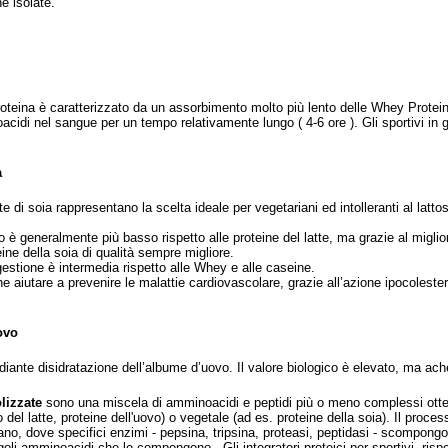
ne isolate.
oteina è caratterizzato da un assorbimento molto più lento delle Whey Protein, 
oacidi nel sangue per un tempo relativamente lungo ( 4-6 ore ). Gli sportivi i
a
te di soia rappresentano la scelta ideale per vegetariani ed intolleranti al latt
co è generalmente più basso rispetto alle proteine del latte, ma grazie al miglio
ine della soia di qualità sempre migliore.
gestione è intermedia rispetto alle Whey e alle caseine.
 aiutare a prevenire le malattie cardiovascolare, grazie all’azione ipocolester
ovo
iante disidratazione dell’albume d’uovo. Il valore biologico è elevato, ma ache
lizzate
sono una miscela di amminoacidi e peptidi più o meno complessi ottenut
o del latte, proteine dell'uovo) o vegetale (ad es. proteine della soia). Il proce
ano, dove specifici enzimi - pepsina, tripsina, proteasi, peptidasi - scompongon
ngoli amminoacidi che le compongono.
Gli integratori proteici per sportivi, risp