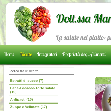
Dott.ssa Mar
La salute nel piatto: 
Home
Ricette
Integratori
Proprietà degli Alimenti
Prenota una visita
A
Estratti di succo
(7)
Pane-Focacce-Torte salate
(19)
Antipasti
(10)
Zuppe e Vellutate
(17)