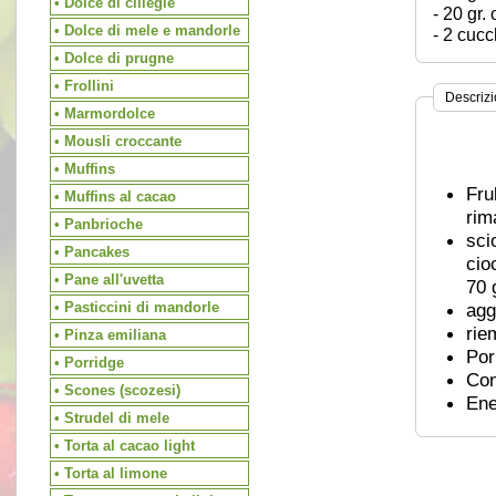
• Dolce di ciliegie
- 20 gr.
• Dolce di mele e mandorle
- 2 cucc
• Dolce di prugne
• Frollini
Descriz
• Marmordolce
• Mousli croccante
• Muffins
Fru
• Muffins al cacao
rim
• Panbrioche
sci
• Pancakes
cio
• Pane all'uvetta
70 
• Pasticcini di mandorle
agg
rie
• Pinza emiliana
Por
• Porridge
Con
• Scones (scozesi)
Ene
• Strudel di mele
• Torta al cacao light
• Torta al limone