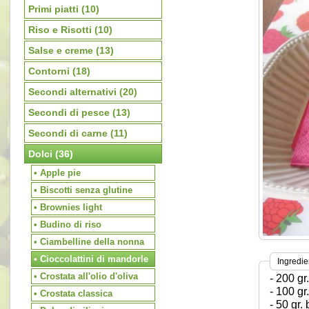
Primi piatti
(10)
Riso e Risotti
(10)
Salse e creme
(13)
Contorni
(18)
Secondi alternativi
(20)
Secondi di pesce
(13)
Secondi di carne
(11)
Dolci
(36)
• Apple pie
• Biscotti senza glutine
• Brownies light
• Budino di riso
• Ciambelline della nonna
• Cioccolattini di mandorle
Ingredie
• Crostata all'olio d'oliva
- 200 gr
- 100 g
• Crostata classica
- 50 gr. 