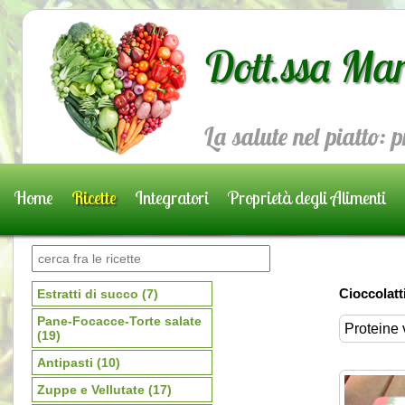
Dott.ssa Mar
La salute nel piatto: 
Home
Ricette
Integratori
Proprietà degli Alimenti
Prenota una visita
Cioccolatt
Estratti di succo
(7)
Pane-Focacce-Torte salate
Proteine 
(19)
Antipasti
(10)
Zuppe e Vellutate
(17)