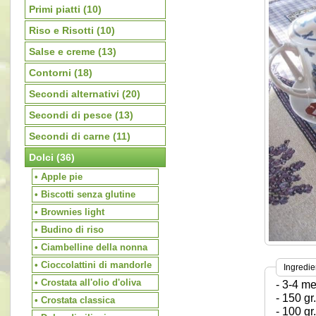
Primi piatti
(10)
Riso e Risotti
(10)
Salse e creme
(13)
Contorni
(18)
Secondi alternativi
(20)
Secondi di pesce
(13)
Secondi di carne
(11)
Dolci
(36)
• Apple pie
• Biscotti senza glutine
• Brownies light
• Budino di riso
• Ciambelline della nonna
• Cioccolattini di mandorle
Ingredie
• Crostata all'olio d'oliva
- 3-4 me
- 150 gr.
• Crostata classica
- 100 gr