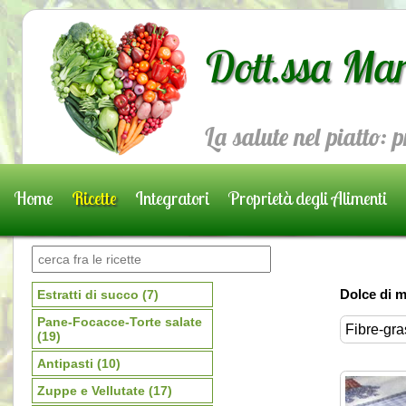
Dott.ssa Mar
La salute nel piatto: 
Home
Ricette
Integratori
Proprietà degli Alimenti
Prenota una visita
Dolce di m
Estratti di succo
(7)
Pane-Focacce-Torte salate
Fibre-gras
(19)
Antipasti
(10)
Zuppe e Vellutate
(17)