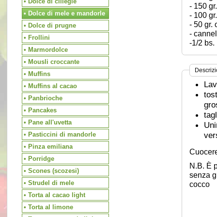
• Dolce di ciliegie
- 150 gr
• Dolce di mele e mandorle
- 100 gr
- 50 gr. 
• Dolce di prugne
- cannel
• Frollini
-1/2 bs. 
• Marmordolce
• Mousli croccante
Descriz
• Muffins
Lav
• Muffins al cacao
tos
• Panbrioche
gro
• Pancakes
tag
• Pane all'uvetta
Uni
ver
• Pasticcini di mandorle
• Pinza emiliana
Cuocere 
• Porridge
N.B. È p
• Scones (scozesi)
senza gl
• Strudel di mele
cocco
• Torta al cacao light
• Torta al limone