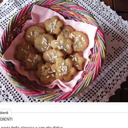
dienti
DIENTI
pasta frolla classica o con olio d'oliva