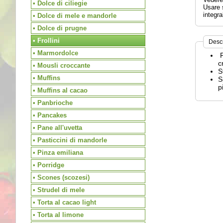
• Dolce di ciliegie
Usare s
integra
• Dolce di mele e mandorle
• Dolce di prugne
• Frollini
Desc
• Marmordolce
P
c
• Mousli croccante
S
• Muffins
S
p
• Muffins al cacao
• Panbrioche
• Pancakes
• Pane all'uvetta
• Pasticcini di mandorle
• Pinza emiliana
• Porridge
• Scones (scozesi)
• Strudel di mele
• Torta al cacao light
• Torta al limone