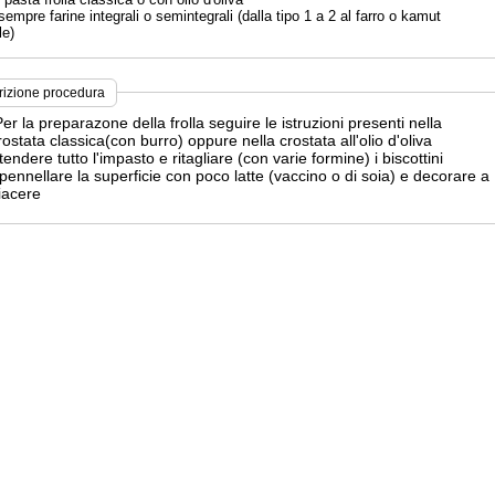
empre farine integrali o semintegrali (dalla tipo 1 a 2 al farro o kamut
le)
rizione procedura
er la preparazone della frolla seguire le istruzioni presenti nella
rostata classica(con burro) oppure nella crostata all'olio d'oliva
tendere tutto l'impasto e ritagliare (con varie formine) i biscottini
pennellare la superficie con poco latte (vaccino o di soia) e decorare a
iacere