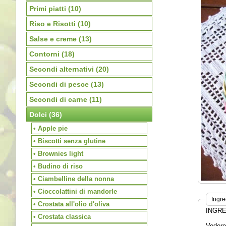
Primi piatti
(10)
Riso e Risotti
(10)
Salse e creme
(13)
Contorni
(18)
Secondi alternativi
(20)
Secondi di pesce
(13)
Secondi di carne
(11)
Dolci
(36)
• Apple pie
• Biscotti senza glutine
• Brownies light
• Budino di riso
• Ciambelline della nonna
• Cioccolattini di mandorle
Ingre
• Crostata all'olio d'oliva
INGRE
• Crostata classica
Vedere 