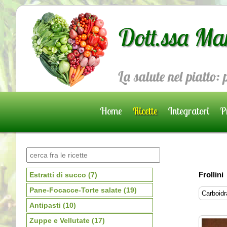
Dott.ssa Ma
La salute nel piatto:
Home
Ricette
Integratori
Pr
Prenota una visita
Frollini
Estratti di succo
(7)
Pane-Focacce-Torte salate
(19)
Carboidra
Antipasti
(10)
Zuppe e Vellutate
(17)