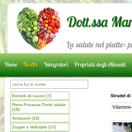
Dott.ssa Mar
La salute nel piatto: 
Home
Ricette
Integratori
Proprietà degli Alimenti
Prenota una visita
Strudel di
Estratti di succo
(7)
Pane-Focacce-Torte salate
Vitamine-
(19)
Antipasti
(10)
Zuppe e Vellutate
(17)