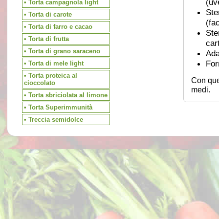
(uv
• Torta campagnola light
Ste
• Torta di carote
(fa
• Torta di farro e cacao
Ste
• Torta di frutta
car
• Torta di grano saraceno
Ada
For
• Torta di mele light
• Torta proteica al
Con que
cioccolato
medi.
• Torta sbriciolata al limone
• Torta Superimmunità
• Treccia semidolce