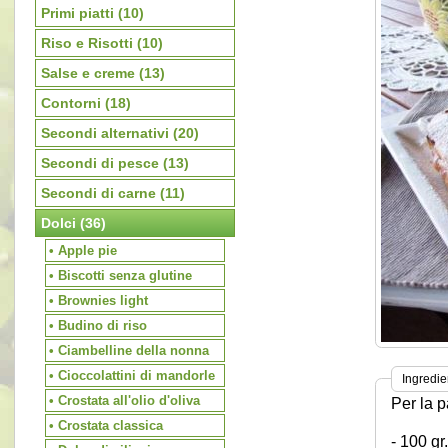
Primi piatti
(10)
Riso e Risotti
(10)
Salse e creme
(13)
Contorni
(18)
Secondi alternativi
(20)
Secondi di pesce
(13)
Secondi di carne
(11)
Dolci
(36)
• Apple pie
• Biscotti senza glutine
• Brownies light
• Budino di riso
• Ciambelline della nonna
• Cioccolattini di mandorle
Ingredie
• Crostata all'olio d'oliva
Per la p
• Crostata classica
- 100 gr.