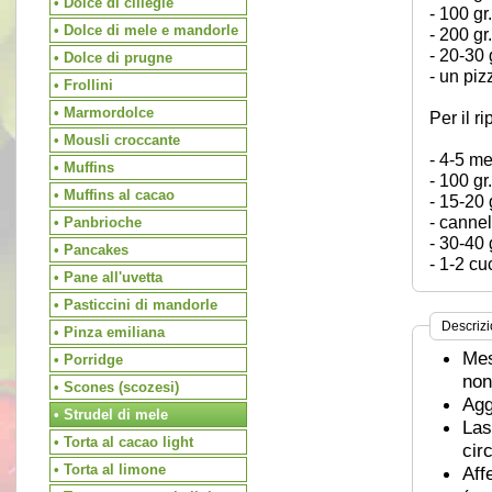
• Dolce di ciliegie
- 100 gr
• Dolce di mele e mandorle
- 200 gr
- 20-30 
• Dolce di prugne
- un piz
• Frollini
• Marmordolce
Per il ri
• Mousli croccante
- 4-5 m
• Muffins
- 100 gr
• Muffins al cacao
- 15-20 
- cannel
• Panbrioche
- 30-40 g
• Pancakes
- 1-2 cu
• Pane all'uvetta
• Pasticcini di mandorle
Descriz
• Pinza emiliana
Mes
• Porridge
non
• Scones (scozesi)
Agg
• Strudel di mele
Las
• Torta al cacao light
cir
• Torta al limone
Aff