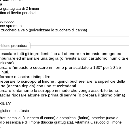
va
a grattugiata di 2 limoni
tina di lievito per dolci
sciroppo:
mone spremuto
. zucchero a velo (polverizzare lo zucchero di canna)
rizione procedura
escolare tutti gli ingredienti fino ad ottenere un impasto omogeneo.
mburrare ed infarinare una teglia (o rivestirla con cartaforno inumidita e
trizzata)
ersare l'impasto e cuocere in forno preriscaldato a 180° per 30-35
inuti.
fornare e lasciare intiepidire.
reparare lo sciroppo al limone , quindi bucherellare la superficie della
orta (ancora tiepida) con uno stuzzicadenti.
ersare lentamente lo sciroppo in modo che venga assorbito bene.
asciar riposare alcune ore prima di servire (o prepara il giorno prima)
IETA'
glutine e lattosio.
rati semplici (zucchero di canna) e complessi (farina), proteine (uova e
olio essenziale di limone (buccia grattugiata), vitamina C (succo di limone
.