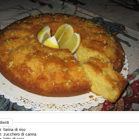
dienti
r. farina di riso
gr. zucchero di canna
r. latte di soia