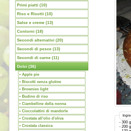
Primi piatti
(10)
Riso e Risotti
(10)
Salse e creme
(13)
Contorni
(18)
Secondi alternativi
(20)
Secondi di pesce
(13)
Secondi di carne
(11)
Dolci
(36)
• Apple pie
• Biscotti senza glutine
• Brownies light
• Budino di riso
• Ciambelline della nonna
• Cioccolattini di mandorle
Ingre
• Crostata all'olio d'oliva
- 300 g
• Crostata classica
- 200 
- 170 g