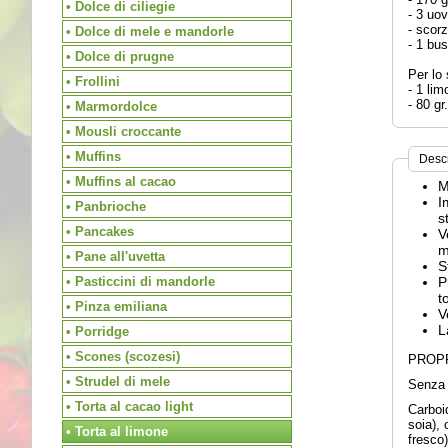
• Dolce di ciliegie
- 3 uo
- scorz
• Dolce di mele e mandorle
- 1 bus
• Dolce di prugne
Per lo 
• Frollini
- 1 li
- 80 gr
• Marmordolce
• Mousli croccante
• Muffins
Desc
• Muffins al cacao
M
I
• Panbrioche
s
• Pancakes
V
m
• Pane all'uvetta
S
• Pasticcini di mandorle
P
t
• Pinza emiliana
V
L
• Porridge
• Scones (scozesi)
PROPR
• Strudel di mele
Senza 
• Torta al cacao light
Carboid
soia), 
• Torta al limone
fresco)