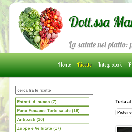
Dott.ssa Ma
La salute nel piatto:
Home
Ricette
Integratori
Pr
Prenota una visita
Torta al
Estratti di succo
(7)
Pane-Focacce-Torte salate
(19)
Proteine-
Antipasti
(10)
Zuppe e Vellutate
(17)