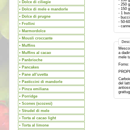
• Dolce di ciliegie
- 250 g
- 150 g
• Dolce di mele e mandorle
- 1 bus
• Dolce di prugne
- bucc
- 50-60
• Frollini
- canne
• Marmordolce
• Mousli croccante
Desc
• Muffins
Mescola
• Muffins al cacao
a dadin
mele ta
• Panbrioche
Forno: 
• Pancakes
PROPR
• Pane all'uvetta
Carboid
• Pasticcini di mandorle
del lat
antioss
• Pinza emiliana
grattug
• Porridge
• Scones (scozesi)
• Strudel di mele
• Torta al cacao light
• Torta al limone