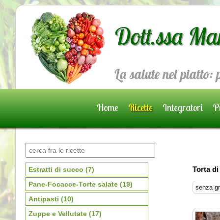
Dott.ssa Ma
La salute nel piatto:
Home
Ricette
Integratori
Pr
Prenota una visita
Torta di
Estratti di succo
(7)
Pane-Focacce-Torte salate
(19)
senza gr
Antipasti
(10)
Zuppe e Vellutate
(17)