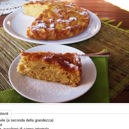
dienti
mele (a seconda della grandezza)
va
r. zucchero di canna integrale