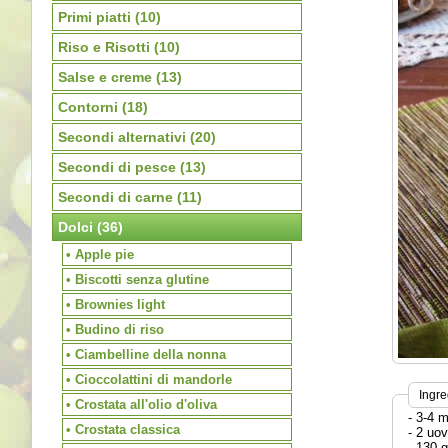
Primi piatti
(10)
Riso e Risotti
(10)
Salse e creme
(13)
Contorni
(18)
Secondi alternativi
(20)
Secondi di pesce
(13)
Secondi di carne
(11)
Dolci
(36)
• Apple pie
• Biscotti senza glutine
• Brownies light
• Budino di riso
• Ciambelline della nonna
• Cioccolattini di mandorle
Ingre
• Crostata all'olio d'oliva
- 3-4 
• Crostata classica
- 2 uo
- 130 g