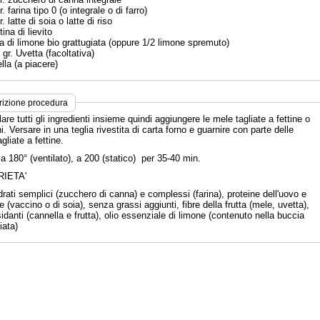
r. farina tipo 0 (o integrale o di farro)
r. latte di soia o latte di riso
tina di lievito
ia di limone bio grattugiata (oppure 1/2 limone spremuto)
 gr. Uvetta (facoltativa)
lla (a piacere)
rizione procedura
re tutti gli ingredienti insieme quindi aggiungere le mele tagliate a fettine o
i. Versare in una teglia rivestita di carta forno e guarnire con parte delle
gliate a fettine.
a 180° (ventilato), a 200 (statico) per 35-40 min.
IETA'
rati semplici (zucchero di canna) e complessi (farina), proteine dell'uovo e
te (vaccino o di soia), senza grassi aggiunti, fibre della frutta (mele, uvetta),
idanti (cannella e frutta), olio essenziale di limone (contenuto nella buccia
iata)