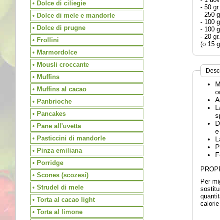
• Dolce di ciliegie
- 50 gr
- 250 g
• Dolce di mele e mandorle
- 100 g
• Dolce di prugne
- 100 g
- 20 gr
• Frollini
(o 15 g
• Marmordolce
• Mousli croccante
Desc
• Muffins
M
• Muffins al cacao
o
A
• Panbrioche
L
• Pancakes
s
D
• Pane all'uvetta
e
• Pasticcini di mandorle
L
P
• Pinza emiliana
F
• Porridge
PROPR
• Scones (scozesi)
Per mig
• Strudel di mele
sostitu
quanti
• Torta al cacao light
calorie
• Torta al limone