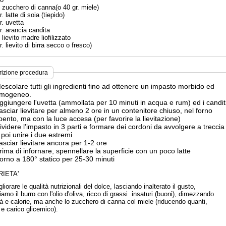
. zucchero di canna(o 40 gr. miele)
r. latte di soia (tiepido)
r. uvetta
r. arancia candita
. lievito madre liofilizzato
r. lievito di birra secco o fresco)
rizione procedura
escolare tutti gli ingredienti fino ad ottenere un impasto morbido ed
mogeneo.
ggiungere l'uvetta (ammollata per 10 minuti in acqua e rum) ed i candit
asciar lievitare per almeno 2 ore in un contenitore chiuso, nel forno
pento, ma con la luce accesa (per favorire la lievitazione)
ividere l'impasto in 3 parti e formare dei cordoni da avvolgere a treccia
 poi unire i due estremi
asciar lievitare ancora per 1-2 ore
rima di infornare, spennellare la superficie con un poco latte
orno a 180° statico per 25-30 minuti
IETA'
liorare le qualità nutrizionali del dolce, lasciando inalterato il gusto,
iamo il burro con l'olio d'oliva, ricco di grassi insaturi (buoni), dimezzando
tà e calorie, ma anche lo zucchero di canna col miele (riducendo quanti,
 e carico glicemico).