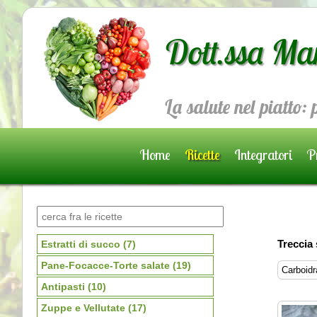
Dott.ssa Ma
La salute nel piatto:
Home
Ricette
Integratori
Pr
Prenota una visita
Treccia
Estratti di succo
(7)
Pane-Focacce-Torte salate
(19)
Carboidra
Antipasti
(10)
Zuppe e Vellutate
(17)