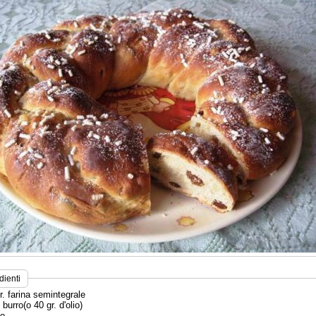
dienti
r. farina semintegrale
. burro(o 40 gr. d'olio)
vo