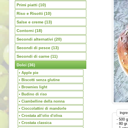
Primi piatti
(10)
Riso e Risotti
(10)
Salse e creme
(13)
Contorni
(18)
Secondi alternativi
(20)
Secondi di pesce
(13)
Secondi di carne
(11)
Dolci
(36)
• Apple pie
• Biscotti senza glutine
• Brownies light
• Budino di riso
• Ciambelline della nonna
• Cioccolattini di mandorle
Ingre
• Crostata all'olio d'oliva
- 500 g
• Crostata classica
- 80 gr
- 1 uo