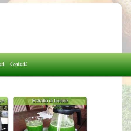
ati
Contatti
ege
Estratto di bietole