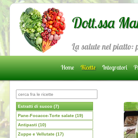
Dott.ssa Ma
La salute nel piatto:
Home
Ricette
Integratori
Pr
Prenota una visita
Estratti di succo
(7)
Pane-Focacce-Torte salate
(19)
Antipasti
(10)
Zuppe e Vellutate
(17)