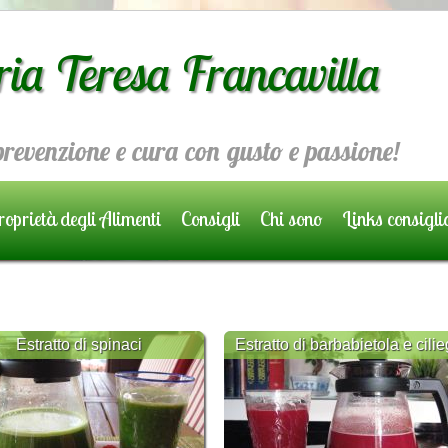
ria Teresa Francavilla
 prevenzione e cura con gusto e passione!
oprietà degli Alimenti
Consigli
Chi sono
Links consigli
Estratto di spinaci
Estratto di barbabietola e cili