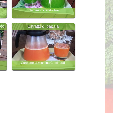
Vitamine-minerali-fibre
sco
Estratto di papaia
Carotenoidi-vitamina C- minerali