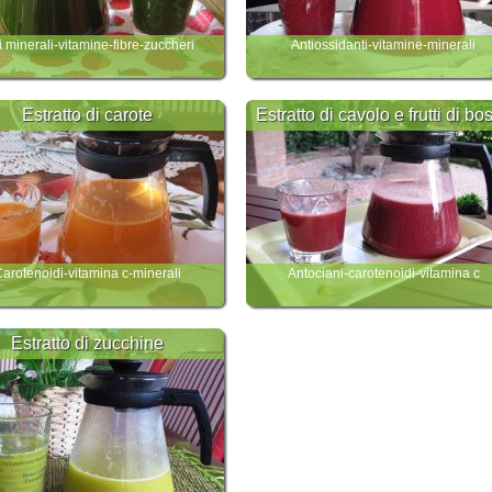
i minerali-vitamine-fibre-zuccheri
Antiossidanti-vitamine-minerali
Estratto di carote
Estratto di cavolo e frutti di bo
arotenoidi-vitamina c-minerali
Antociani-carotenoidi-vitamina c
Estratto di zucchine