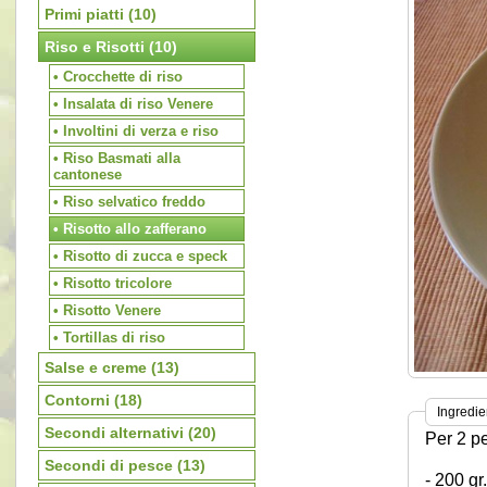
Primi piatti
(10)
Riso e Risotti
(10)
• Crocchette di riso
• Insalata di riso Venere
• Involtini di verza e riso
• Riso Basmati alla
cantonese
• Riso selvatico freddo
• Risotto allo zafferano
• Risotto di zucca e speck
• Risotto tricolore
• Risotto Venere
• Tortillas di riso
Salse e creme
(13)
Contorni
(18)
Ingredie
Secondi alternativi
(20)
Per 2 p
Secondi di pesce
(13)
- 200 gr.