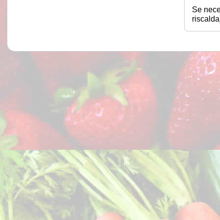
Se nece
riscalda