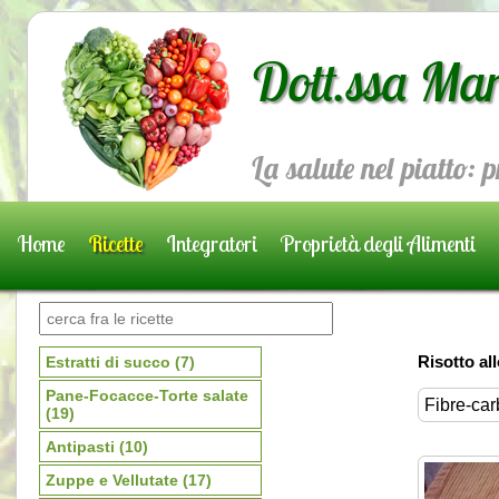
Dott.ssa Mar
La salute nel piatto: 
Home
Ricette
Integratori
Proprietà degli Alimenti
Prenota una visita
Risotto al
Estratti di succo
(7)
Pane-Focacce-Torte salate
Fibre-car
(19)
Antipasti
(10)
Zuppe e Vellutate
(17)