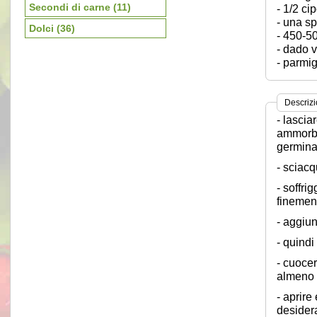
Secondi di carne
(11)
- 1/2 ci
- una sp
Dolci
(36)
- 450-5
- dado v
- parmi
Descriz
- lascia
ammorbid
germina
- sciacq
- soffri
finemen
- aggiun
- quindi
- cuoce
almeno 
- aprire
desider