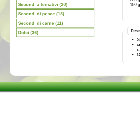
Secondi alternativi
(20)
- 180 
Secondi di pesce
(13)
Secondi di carne
(11)
Desc
Dolci
(36)
S
c
r
O