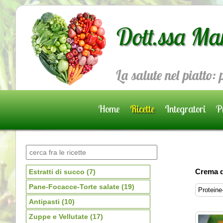
Dott.ssa Ma
La salute nel piatto:
Home
Ricette
Integratori
Pr
Prenota una visita
Crema d
Estratti di succo
(7)
Pane-Focacce-Torte salate
(19)
Proteine
Antipasti
(10)
Zuppe e Vellutate
(17)