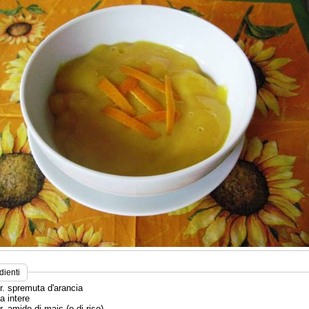
dienti
r. spremuta d'arancia
a intere
r. amido di mais (o di riso)