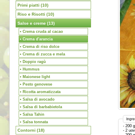
Primi piatti
(10)
Riso e Risotti
(10)
Salse e creme
(13)
• Crema cruda al cacao
• Crema d'arancia
• Crema di riso dolce
• Crema di zucca e mela
• Doppio ragù
• Hummus
• Maionese light
• Pesto genovese
• Ricotta aromatizzata
• Salsa di avocado
• Salsa di barbabietola
• Salsa Tahin
Ingre
• Salsa tonnata
- 200 g
Contorni
(18)
- 2 uov
- 200 g