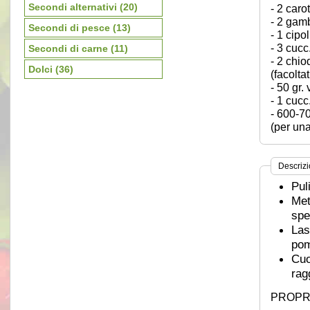
Secondi alternativi
(20)
- 2 caro
- 2 gam
Secondi di pesce
(13)
- 1 cipo
- 3 cucc.
Secondi di carne
(11)
- 2 chio
Dolci
(36)
(facoltat
- 50 gr.
- 1 cucc
- 600-7
(per un
Descriz
Puli
Met
spe
Las
po
Cuo
rag
PROPR