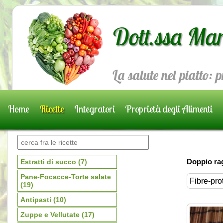
Dott.ssa Mar
La salute nel piatto: 
Home
Ricette
Integratori
Proprietà degli Alimenti
Prenota una visita
Doppio ra
Estratti di succo
(7)
Pane-Focacce-Torte salate
Fibre-pro
(19)
Antipasti
(10)
Zuppe e Vellutate
(17)