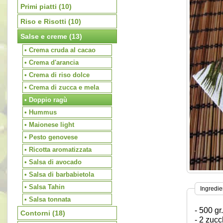
Primi piatti
(10)
Riso e Risotti
(10)
Salse e creme
(13)
• Crema cruda al cacao
• Crema d'arancia
• Crema di riso dolce
• Crema di zucca e mela
• Doppio ragù
• Hummus
• Maionese light
• Pesto genovese
• Ricotta aromatizzata
• Salsa di avocado
• Salsa di barbabietola
• Salsa Tahin
Ingredie
• Salsa tonnata
- 500 g
Contorni
(18)
- 2 zuc