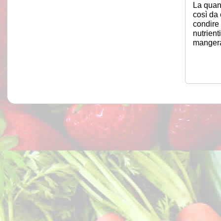
La quant
così da 
condire 
nutrient
mangera