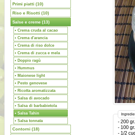
Primi piatti
(10)
Riso e Risotti
(10)
Salse e creme
(13)
• Crema cruda al cacao
• Crema d'arancia
• Crema di riso dolce
• Crema di zucca e mela
• Doppio ragù
• Hummus
• Maionese light
• Pesto genovese
• Ricotta aromatizzata
• Salsa di avocado
• Salsa di barbabietola
• Salsa Tahin
Ingredie
• Salsa tonnata
- 200 gr
- 100 gr.
Contorni
(18)
- 1/2 cu