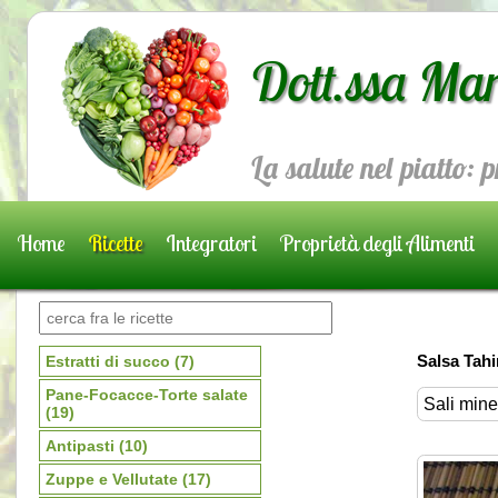
Dott.ssa Mar
La salute nel piatto: 
Home
Ricette
Integratori
Proprietà degli Alimenti
Prenota una visita
Salsa Tahi
Estratti di succo
(7)
Pane-Focacce-Torte salate
Sali miner
(19)
Antipasti
(10)
Zuppe e Vellutate
(17)