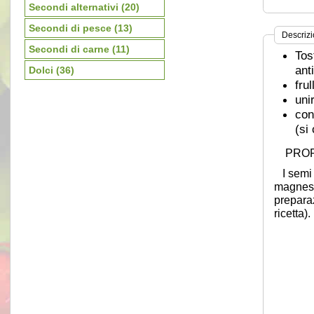
Secondi alternativi
(20)
Secondi di pesce
(13)
Descriz
Secondi di carne
(11)
Tos
ant
Dolci
(36)
fru
unir
con
(si
PROPR
I semi d
magnesi
preparaz
ricetta).