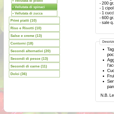
• Vellutata di piselli
- 200 gr
• Vellutata di spinaci
- 1 cipo
- 1 cucc
• Vellutata di zucca
- 600 gr
Primi piatti
(10)
- sale q
Riso e Risotti
(10)
Salse e creme
(13)
Descriz
Contorni
(18)
Tag
Secondi alternativi
(20)
poc
Secondi di pesce
(13)
Agg
l'a
Secondi di carne
(11)
Cuo
Dolci
(36)
Fru
Ser
par
N.B. Le