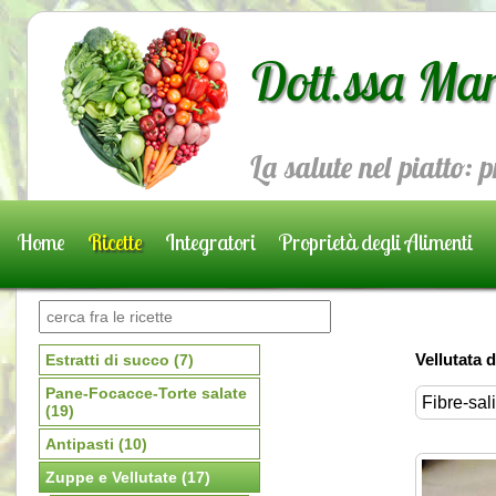
Dott.ssa Mar
La salute nel piatto: 
Home
Ricette
Integratori
Proprietà degli Alimenti
Prenota una visita
Vellutata d
Estratti di succo
(7)
Pane-Focacce-Torte salate
Fibre-sal
(19)
Antipasti
(10)
Zuppe e Vellutate
(17)