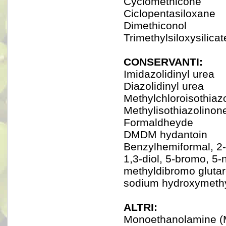
Cyclomethicone
Ciclopentasiloxane
Dimethiconol
Trimethylsiloxysilicat
CONSERVANTI:
Imidazolidinyl urea
Diazolidinyl urea
Methylchloroisothiaz
Methylisothiazolinon
Formaldheyde
DMDM hydantoin
Benzylhemiformal, 2-
1,3-diol, 5-bromo, 5-
methyldibromo glutaro
sodium hydroxymethy
ALTRI:
Monoethanolamine (