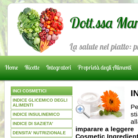
Dott.ssa Mar
La salute nel piatto: 
Home
Ricette
Integratori
Proprietà degli Alimenti
Prenota una visita
INCI COSMETICI
I
INDICE GLICEMICO DEGLI
ALIMENTI
Pe
st
INDICE INSULINEMICO
al
INDICE DI SAZIETA'
imparare a leggere 
DENSITA' NUTRIZIONALE
Cosmetic Ingredien