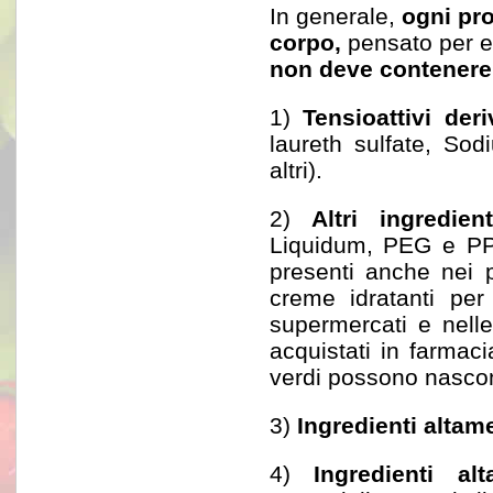
In generale,
ogni pro
corpo,
pensato per es
non deve contenere 
1)
Tensioattivi deri
laureth sulfate, Sod
altri).
2)
Altri ingredient
Liquidum, PEG e PPG
presenti anche nei p
creme idratanti per
supermercati e nell
acquistati in farmacia
verdi possono nascond
3)
Ingredienti altam
4)
Ingredienti alt