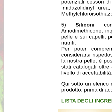
potenziali cessori di
Imidazolidinyl ure
Methylchloroisothiazo
5)
Siliconi
come 
Amodimethicone, inqu
pelle e sui capelli,
nutriti
.
Per poter compre
considerarsi rispett
la nostra pelle, è pos
stati catalogati oltr
livello di accettabilità
Qui sotto un elenco 
prodotto, prima di ac
LISTA DEGLI INGRE