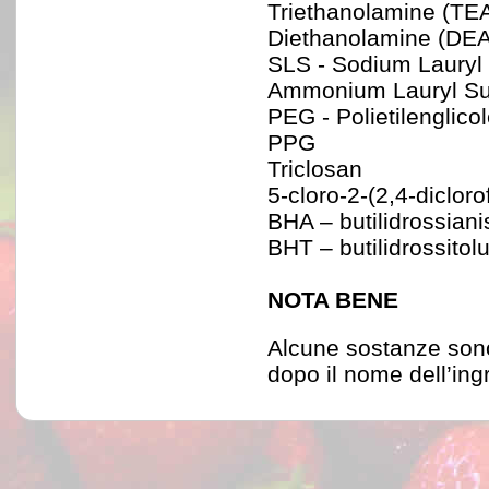
Triethanolamine (TE
Diethanolamine (DE
SLS - Sodium Lauryl 
Ammonium Lauryl Su
PEG - Polietilenglico
PPG
Triclosan
5-cloro-2-(2,4-dicloro
BHA – butilidrossian
BHT – butilidrossito
NOTA BENE
Alcune sostanze son
dopo il nome dell’in